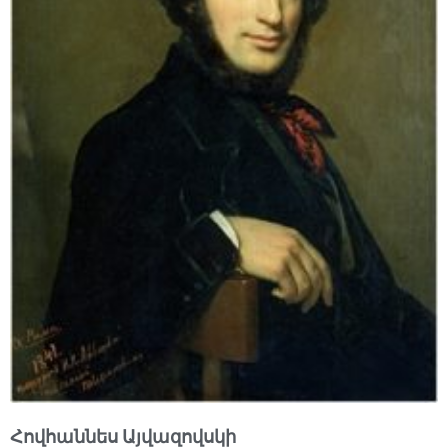
Հովհաննես Այվազովսկի