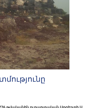
տմությունը
ջ 776 թվականին ուրարտական Արգիշտի Ա