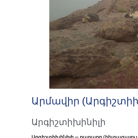
Արմավիր (Արգիշտի
Արգիշտիխինիլի
Արգիշտիխինիլի — քաղաքը (հետագայում