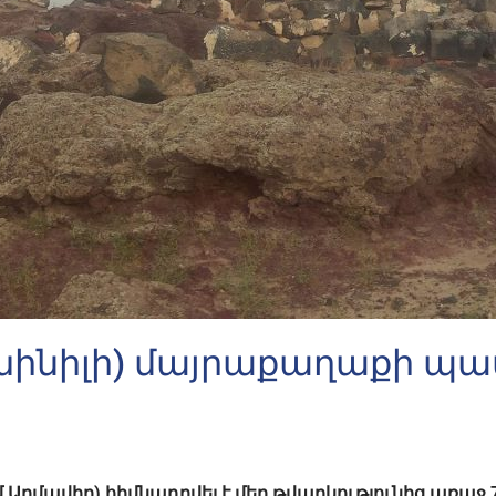
խինիլի) մայրաքաղաքի պա
 Արմավիր) հիմնադրվել է մեր թվարկությունից առա