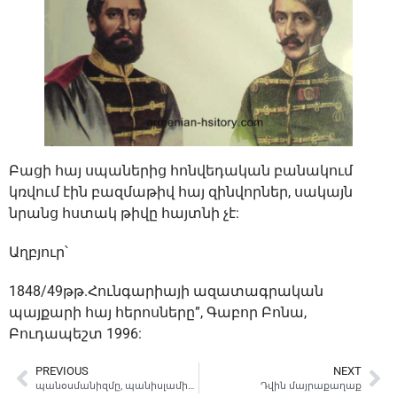
Բացի հայ սպաներից հոնվեդական բանակում
կռվում էին բազմաթիվ հայ զինվորներ, սակայն
նրանց հստակ թիվը հայտնի չէ:
Աղբյուր՝
1848/49թթ.Հունգարիայի ազատագրական
պայքարի հայ հերոսները”, Գաբոր Բոնա,
Բուդապեշտ 1996:
PREVIOUS
NEXT
պանօսմանիզմը, պանիսլամիզմը, պանթուրքիզմը եւ Հայաստանը
Դվին մայրաքաղաք