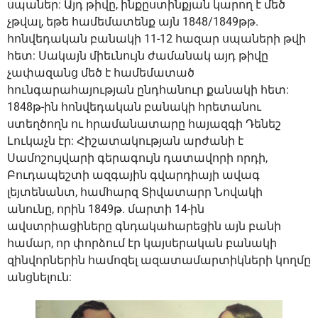
սպաներ: Այդ թիվը, ինքըստինքյան կարող է մեծ
չթվալ, եթե համեմատենք այն 1848/1849թթ.
հոնվեդական բանակի 11-12 հազար սպաների թվի
հետ: Սակայն միեւնույն ժամանակ այդ թիվը
չափազանց մեծ է համեմատած
հունգարահայության ընդհանուր քանակի հետ:
1848թ-ին հոնվեդական բանակի հրետանու
ստեղծողն ու հրամանատարը հայազգի Դենեշ
Լուկաչն էր: Հիշատակության արժանի է
Սամոշույվարի գերագույն դատավորի որդի,
Բուդապեշտի ազգային գվարդիայի ավագ
լեյտենանտ, համհարզ Տիվատարր Նովակի
անունը, որին 1849թ. մարտի 14-ին
ավստրիացիները գնդակահարեցին այն բանի
համար, որ փորձում էր կայսերական բանակի
զինվորներին համոզել ազատամարտիկների կողմը
անցնելուն: